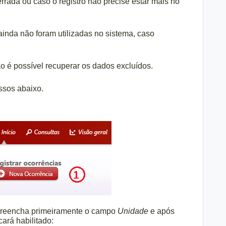
rrada ou caso o registro não precise estar mais no
ainda não foram utilizadas no sistema, caso
o é possível recuperar os dados excluídos.
ssos abaixo.
 preencha primeiramente o campo
Unidade
e após
icará habilitado: