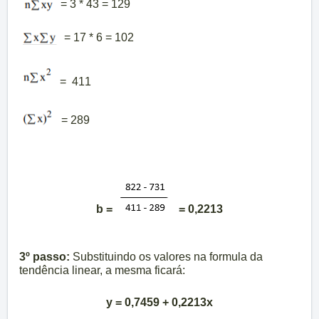
= 3 * 43 = 129
= 17 * 6 = 102
= 411
= 289
b =
= 0,2213
3º passo:
Substituindo os valores na formula da
tendência linear, a mesma ficará:
y = 0,7459 + 0,2213x